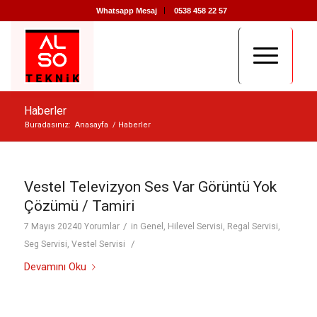
Whatsapp Mesaj
0538 458 22 57
Haberler
Buradasınız:
Anasayfa
/
Haberler
Vestel Televizyon Ses Var Görüntü Yok
Çözümü / Tamiri
/
7 Mayıs 2024
0 Yorumlar
in
Genel
,
Hilevel Servisi
,
Regal Servisi
,
/
Seg Servisi
,
Vestel Servisi
Devamını Oku