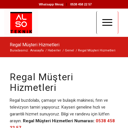
Whatsapp Mesaj
0538 458 22 57
Regal Müşteri Hizmetleri
Buradasınız:
Anasayfa
/
Haberler
/
Genel
/
Regal Müşteri Hizmetleri
Regal Müşteri
Hizmetleri
Regal buzdolabı, çamaşır ve bulaşık makinesi, fırın ve
televizyon tamiri yapıyoruz. Kayseri geneline hızlı ve
garantili hizmet sunuyoruz. Bilgi ve randevu için lütfen
arayın.
Regal Müşteri Hizmetleri Numarası:
0538 458
22 57